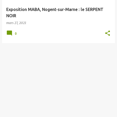
e
Exposition MABA, Nogent-sur-Marne : le SERPENT
s
NOIR
mars 27, 2021
0