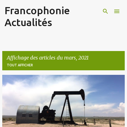
Francophonie
Accéder au contenu principal
Actualités
Affichage des articles du mars, 2021
TOUT AFFICHER
A
r
t
i
c
l