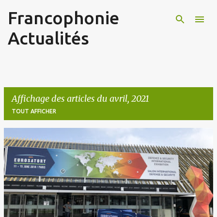
Francophonie
Accéder au contenu principal
Actualités
Affichage des articles du avril, 2021
TOUT AFFICHER
A
r
t
i
c
l