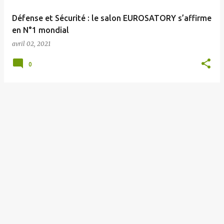
e
Défense et Sécurité : le salon EUROSATORY s’affirme
s
en N°1 mondial
avril 02, 2021
0