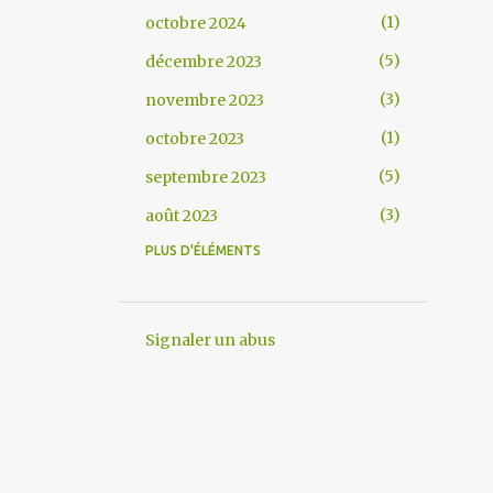
1
octobre 2024
5
décembre 2023
3
novembre 2023
1
octobre 2023
5
septembre 2023
3
août 2023
PLUS D'ÉLÉMENTS
7
juillet 2023
1
juin 2023
8
mai 2023
Signaler un abus
1
avril 2023
4
mars 2023
5
février 2023
1
janvier 2023