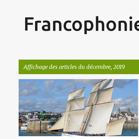
Francophonie
Affichage des articles du décembre, 2019
A
r
t
i
c
l