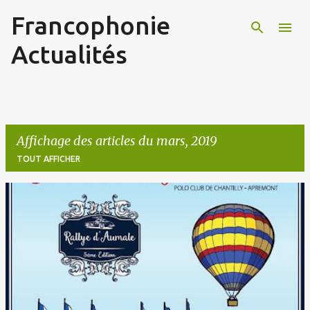
Francophonie
Accéder au contenu principal
Actualités
Affichage des articles du mars, 2019
TOUT AFFICHER
A
r
t
i
c
l