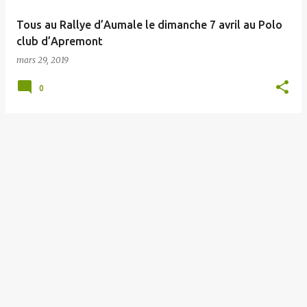
e
Tous au Rallye d’Aumale le dimanche 7 avril au Polo
s
club d’Apremont
mars 29, 2019
0