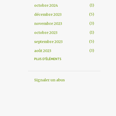
1
octobre 2024
5
décembre 2023
3
novembre 2023
1
octobre 2023
5
septembre 2023
3
août 2023
PLUS D'ÉLÉMENTS
7
juillet 2023
1
juin 2023
8
mai 2023
Signaler un abus
1
avril 2023
4
mars 2023
5
février 2023
1
janvier 2023