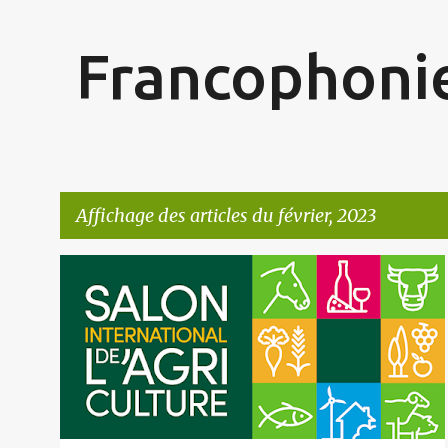
Francophonie
Affichage des articles du février, 2023
A
r
t
i
c
l