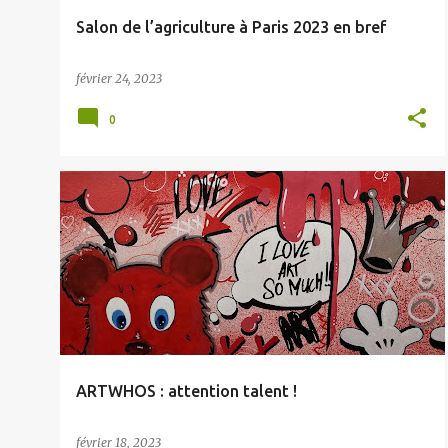
e
Salon de l’agriculture à Paris 2023 en bref
s
février 24, 2023
0
ARTWHOS : attention talent !
février 18, 2023