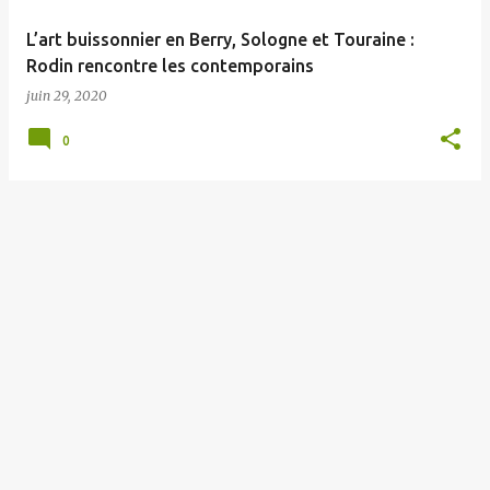
e
L’art buissonnier en Berry, Sologne et Touraine :
s
Rodin rencontre les contemporains
juin 29, 2020
0