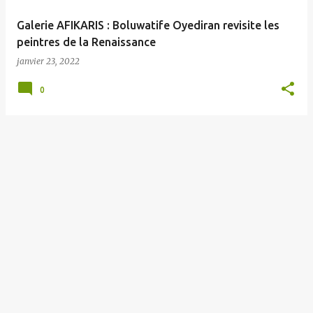
e
Galerie AFIKARIS : Boluwatife Oyediran revisite les
s
peintres de la Renaissance
janvier 23, 2022
0