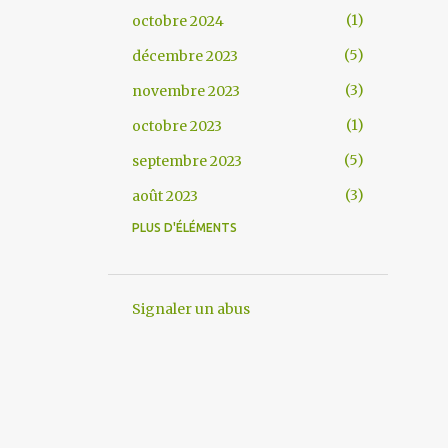
1
octobre 2024
5
décembre 2023
3
novembre 2023
1
octobre 2023
5
septembre 2023
3
août 2023
PLUS D'ÉLÉMENTS
7
juillet 2023
1
juin 2023
8
mai 2023
Signaler un abus
1
avril 2023
4
mars 2023
5
février 2023
1
janvier 2023