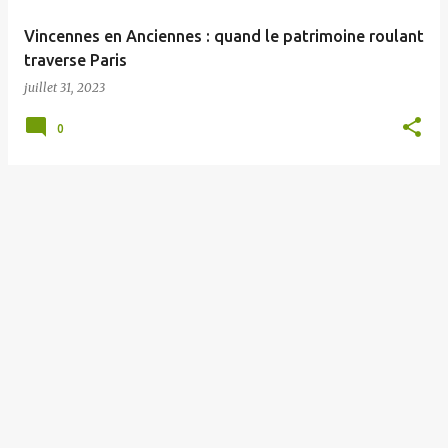
e
Vincennes en Anciennes : quand le patrimoine roulant
s
traverse Paris
juillet 31, 2023
0