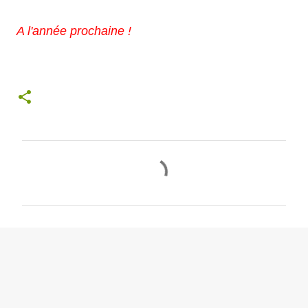
A l'année prochaine !
C
o
m
m
e
n
t
a