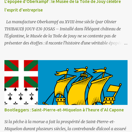
L'épopée d'Oberkampf : le Musée de la Toile de Jouy célèbre
du lycée ne manqueront pas un jour d'y déverser du liquide
l'esprit d'entreprise
vaisselle ou de la lessi...
La manufacture Oberkampf au XVIII ème siècle (par Olivier
THIBAUD) JOUY-EN-JOSAS – Installé dans l'élégant château de
l'Églantine, le Musée de la Toile de Jouy ne se contente pas de
présenter des étoffes : il raconte l'histoire d'une véritable épopée
industrielle et sociale, celle de Christophe-Philippe Oberkampf,
homme entreprenant dont l'œuvre a marqué durablement la
France post-révolutionnaire. Ce lieu, créé en 1977 et abrité par le
château depuis 1991, est la mémoire vivante de la manufacture qui
fit la gloire de Jouy-en-Josas, choisie au XVIIIe siècle pour la
qualité de l'eau de la Bièvre et sa proximité stratégique avec
Versailles. La Toile de Jouy : l'imprimé qui démocratisa le luxe La
Toile de Jouy est d'abord une révolution textile. Abordable, durable
et résistante, elle a permis aux femmes de toutes conditions, y
Bootleggers : Saint-Pierre-et-Miquelon à l’heure d’Al Capone
compris modestes, d'accéder à de jolis tissus à motifs. Elle imitait
les coûteuses cotonnades importées d'Asie, rendant ain...
Si la pêche à la morue a fait la prospérité de Saint-Pierre-et-
Miquelon durant plusieurs siècles, la contrebande d'alcool a assuré