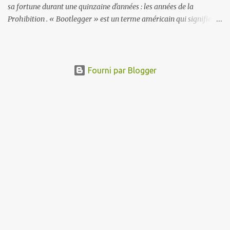
sa fortune durant une quinzaine d'années : les années de la
Prohibition . « Bootlegger » est un terme américain qui signifie «
l’homme qui cache une bouteille dans sa botte » et désigne un
contrebandier d'alcool. Apparu pendant la guerre de Sécession, le
terme est par la suite utilisé pour les contrebandiers de la période
de Prohibition qui a été instaurée aux États-Unis et au Canada
Fourni par Blogger
entre les années 1919 et 1933. Les bouteilles pouvaient alors avoir
une forme recourbée (la flasque), pour mieux s'insérer dans les
bottes. La Prohibition a fait les beaux jours des distillateurs
clandestins, des petits passeurs transfrontaliers, des revendeurs,
des débits de boisson écoulant des alcools souvent frelatés (les «
speakeasies »), des capitaines de navires impliqués dans le
transport des liquides interdits et surtout, des...