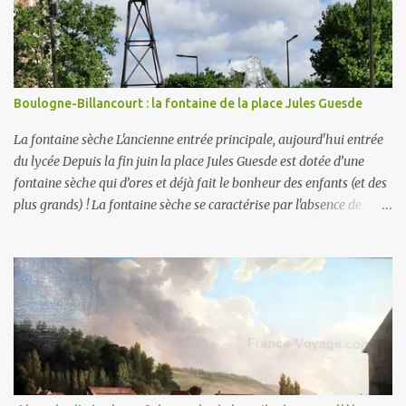
Boulogne-Billancourt : la fontaine de la place Jules Guesde
La fontaine sèche L'ancienne entrée principale, aujourd'hui entrée
du lycée Depuis la fin juin la place Jules Guesde est dotée d’une
fontaine sèche qui d’ores et déjà fait le bonheur des enfants (et des
plus grands) ! La fontaine sèche se caractérise par l'absence de
bassin extérieur. Lorsqu'elle est arrêtée la fontaine sèche n'est pas
visible et peut constituer un espace piétonnier à part entière, voire
en fonctionnement, une aire de jeux aquatiques pour les petits et
les grands. En ce qui concerne son alimentation en eau, il faut
savoir que la ville comporte deux réseaux : un d’ eau potable pour
la consommation des humains et un d’ eau non potable (1) pour
l'arrosage des jardins et la voirie. C'est le second (non potable donc)
qui est ici utilisé . La fontaine fonctionne en circuit fermé : sa
consommation en eau est donc très faible . Par contre les potaches