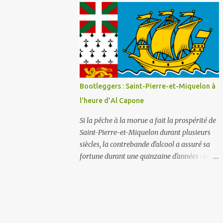
déverser du liquide vaisselle ou de la lessi...
industrielle et sociale, celle de Christophe-
Philippe Oberkampf, homme entreprenant
dont l'œuvre a marqué durablement la
France post-révolutionnaire. Ce lieu, créé en
1977 et abrité par le château depuis 1991, est
la mémoire vivante de la manufacture qui fit
la gloire de Jouy-en-Josas, choisie au XVIIIe
Bootleggers : Saint-Pierre-et-Miquelon à
siècle pour la qualité de l'eau de la Bièvre et
l’heure d’Al Capone
sa proximité stratégique avec Versailles. La
Toile de Jouy : l'imprimé qui démocratisa le
Si la pêche à la morue a fait la prospérité de
luxe La Toile de Jouy est d'abord une
Saint-Pierre-et-Miquelon durant plusieurs
révolution textile. Abordable, durable et
siècles, la contrebande d'alcool a assuré sa
résistante, elle a permis aux femmes de
fortune durant une quinzaine d'années : les
toutes conditions, y compris modestes,
années de la Prohibition . « Bootlegger » est
d'accéder à de jolis tissus à motifs. Elle
un terme américain qui signifie « l’homme
imitait les coûteuses cotonnades importées
qui cache une bouteille dans sa botte » et
d'Asie, rendant ain...
désigne un contrebandier d'alcool. Apparu
pendant la guerre de Sécession, le terme est