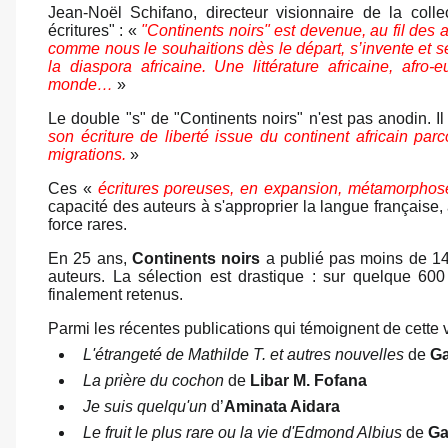
Jean-Noël Schifano, directeur visionnaire de la colle
écritures" : «
"Continents noirs" est devenue, au fil des a
comme nous le souhaitions dès le départ, s’invente et se 
la diaspora africaine. Une littérature africaine, afro-
monde…
»
Le double "s" de "Continents noirs" n'est pas anodin. 
son écriture de liberté issue du continent africain pa
migrations.
»
Ces «
écritures poreuses, en expansion, métamorphoses
capacité des auteurs à s'approprier la langue française, 
force rares.
En 25 ans,
Continents noirs
a publié pas moins de 14
auteurs. La sélection est drastique : sur quelque 60
finalement retenus.
Parmi les récentes publications qui témoignent de cette vi
L'étrangeté de Mathilde T. et autres nouvelles
de
Ga
La prière du cochon
de
Libar M. Fofana
Je suis quelqu'un
d’
Aminata Aidara
Le fruit le plus rare ou la vie d'Edmond Albius
de
Ga