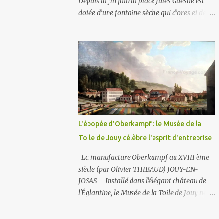
Depuis la fin juin la place Jules Guesde est
dotée d’une fontaine sèche qui d’ores et déjà
fait le bonheur des enfants (et des plus
grands) ! La fontaine sèche se caractérise par
l'absence de bassin extérieur. Lorsqu'elle est
arrêtée la fontaine sèche n'est pas visible et
peut constituer un espace piétonnier à part
entière, voire en fonctionnement, une aire de
jeux aquatiques pour les petits et les grands.
En ce qui concerne son alimentation en eau,
il faut savoir que la ville comporte deux
L'épopée d'Oberkampf : le Musée de la
réseaux : un d’ eau potable pour la
Toile de Jouy célèbre l'esprit d'entreprise
consommation des humains et un d’ eau non
potable (1) pour l'arrosage des jardins et la
La manufacture Oberkampf au XVIII ème
voirie. C'est le second (non potable donc) qui
siècle (par Olivier THIBAUD) JOUY-EN-
est ici utilisé . La fontaine fonctionne en
JOSAS – Installé dans l'élégant château de
circuit fermé : sa consommation en eau est
l'Églantine, le Musée de la Toile de Jouy ne se
donc très faible . Par contre les potaches du
contente pas de présenter des étoffes : il
lycée ne manqueront pas un jour d'y
raconte l'histoire d'une véritable épopée