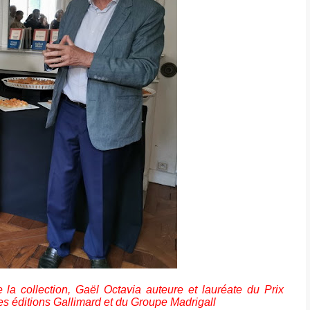
 la collection,
Gaël Octavia auteure et lauréate du Prix
es éditions Gallimard et du Groupe Madrigall