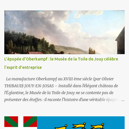
bassin extérieur. Lorsqu'elle est arrêtée la fontaine sèche n'est pas
visible et peut constituer un espace piétonnier à part entière, voire
en fonctionnement, une aire de jeux aquatiques pour les petits et
les grands. En ce qui concerne son alimentation en eau, il faut
savoir que la ville comporte deux réseaux : un d’ eau potable pour
la consommation des humains et un d’ eau non potable (1) pour
l'arrosage des jardins et la voirie. C'est le second (non potable donc)
qui est ici utilisé . La fontaine fonctionne en circuit fermé : sa
consommation en eau est donc très faible . Par contre les potaches
L'épopée d'Oberkampf : le Musée de la Toile de Jouy célèbre
du lycée ne manqueront pas un jour d'y déverser du liquide
l'esprit d'entreprise
vaisselle ou de la lessi...
La manufacture Oberkampf au XVIII ème siècle (par Olivier
THIBAUD) JOUY-EN-JOSAS – Installé dans l'élégant château de
l'Églantine, le Musée de la Toile de Jouy ne se contente pas de
présenter des étoffes : il raconte l'histoire d'une véritable épopée
industrielle et sociale, celle de Christophe-Philippe Oberkampf,
homme entreprenant dont l'œuvre a marqué durablement la
France post-révolutionnaire. Ce lieu, créé en 1977 et abrité par le
château depuis 1991, est la mémoire vivante de la manufacture qui