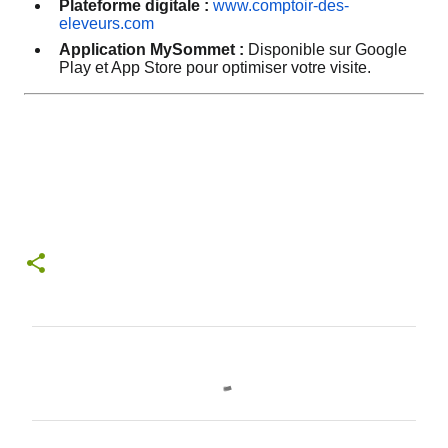
Plateforme digitale :
www.comptoir-des-
eleveurs.com
Application MySommet :
Disponible sur Google
Play et App Store pour optimiser votre visite.
C
o
m
m