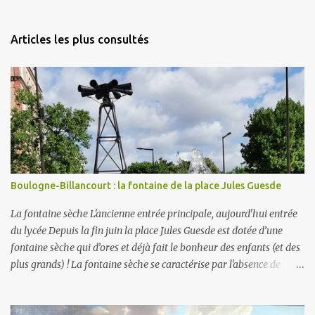
Articles les plus consultés
Boulogne-Billancourt : la fontaine de la place Jules Guesde
La fontaine sèche L'ancienne entrée principale, aujourd'hui entrée
du lycée Depuis la fin juin la place Jules Guesde est dotée d’une
fontaine sèche qui d’ores et déjà fait le bonheur des enfants (et des
plus grands) ! La fontaine sèche se caractérise par l'absence de
bassin extérieur. Lorsqu'elle est arrêtée la fontaine sèche n'est pas
visible et peut constituer un espace piétonnier à part entière, voire
en fonctionnement, une aire de jeux aquatiques pour les petits et