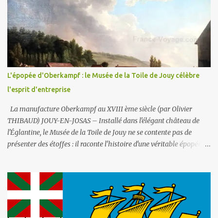
les grands. En ce qui concerne son alimentation en eau, il faut
savoir que la ville comporte deux réseaux : un d’ eau potable pour
la consommation des humains et un d’ eau non potable (1) pour
l'arrosage des jardins et la voirie. C'est le second (non potable donc)
qui est ici utilisé . La fontaine fonctionne en circuit fermé : sa
consommation en eau est donc très faible . Par contre les potaches
L'épopée d'Oberkampf : le Musée de la Toile de Jouy célèbre
du lycée ne manqueront pas un jour d'y déverser du liquide
l'esprit d'entreprise
vaisselle ou de la lessi...
La manufacture Oberkampf au XVIII ème siècle (par Olivier
THIBAUD) JOUY-EN-JOSAS – Installé dans l'élégant château de
l'Églantine, le Musée de la Toile de Jouy ne se contente pas de
présenter des étoffes : il raconte l'histoire d'une véritable épopée
industrielle et sociale, celle de Christophe-Philippe Oberkampf,
homme entreprenant dont l'œuvre a marqué durablement la
France post-révolutionnaire. Ce lieu, créé en 1977 et abrité par le
château depuis 1991, est la mémoire vivante de la manufacture qui
fit la gloire de Jouy-en-Josas, choisie au XVIIIe siècle pour la
qualité de l'eau de la Bièvre et sa proximité stratégique avec