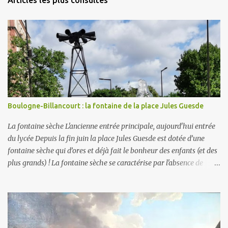
Articles les plus consultés
Boulogne-Billancourt : la fontaine de la place Jules Guesde
La fontaine sèche L'ancienne entrée principale, aujourd'hui entrée
du lycée Depuis la fin juin la place Jules Guesde est dotée d’une
fontaine sèche qui d’ores et déjà fait le bonheur des enfants (et des
plus grands) ! La fontaine sèche se caractérise par l'absence de
bassin extérieur. Lorsqu'elle est arrêtée la fontaine sèche n'est pas
visible et peut constituer un espace piétonnier à part entière, voire
en fonctionnement, une aire de jeux aquatiques pour les petits et
les grands. En ce qui concerne son alimentation en eau, il faut
savoir que la ville comporte deux réseaux : un d’ eau potable pour