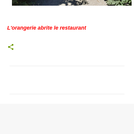
L'orangerie abrite le restaurant
C
o
m
m
e
n
t