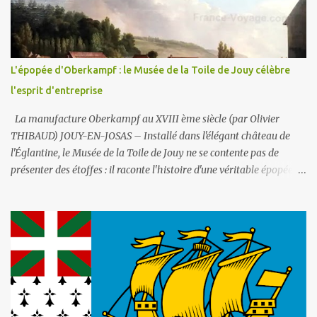
la consommation des humains et un d’ eau non potable (1) pour
l'arrosage des jardins et la voirie. C'est le second (non potable donc)
qui est ici utilisé . La fontaine fonctionne en circuit fermé : sa
consommation en eau est donc très faible . Par contre les potaches
L'épopée d'Oberkampf : le Musée de la Toile de Jouy célèbre
du lycée ne manqueront pas un jour d'y déverser du liquide
l'esprit d'entreprise
vaisselle ou de la lessi...
La manufacture Oberkampf au XVIII ème siècle (par Olivier
THIBAUD) JOUY-EN-JOSAS – Installé dans l'élégant château de
l'Églantine, le Musée de la Toile de Jouy ne se contente pas de
présenter des étoffes : il raconte l'histoire d'une véritable épopée
industrielle et sociale, celle de Christophe-Philippe Oberkampf,
homme entreprenant dont l'œuvre a marqué durablement la
France post-révolutionnaire. Ce lieu, créé en 1977 et abrité par le
château depuis 1991, est la mémoire vivante de la manufacture qui
fit la gloire de Jouy-en-Josas, choisie au XVIIIe siècle pour la
qualité de l'eau de la Bièvre et sa proximité stratégique avec
Versailles. La Toile de Jouy : l'imprimé qui démocratisa le luxe La
Toile de Jouy est d'abord une révolution textile. Abordable, durable