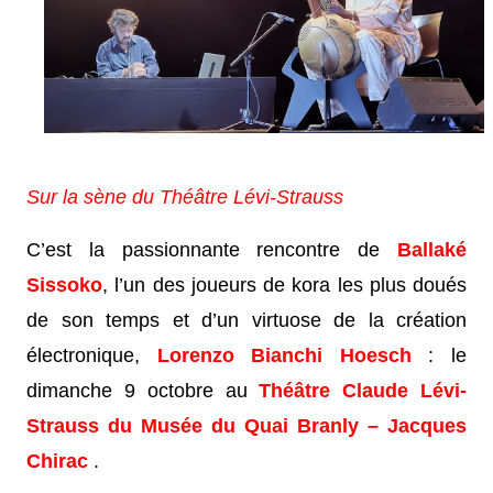
Sur la sène du Théâtre Lévi-Strauss
C’est la passionnante rencontre de
Ballaké
Sissoko
, l’un des joueurs de kora les plus doués
de son temps et d’un virtuose de la création
électronique,
Lorenzo Bianchi Hoesch
: le
dimanche 9 octobre au
Théâtre Claude Lévi-
Strauss du Musée du Quai Branly – Jacques
Chirac
.