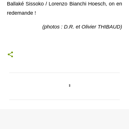
Ballaké Sissoko / Lorenzo Bianchi Hoesch, on en
redemande !
(photos : D.R. et Olivier THIBAUD)
C
o
m
m
e
n