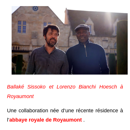
Ballaké Sissoko et Lorenzo Bianchi Hoesch à
Royaumont
Une collaboration née d’une récente résidence à
l’
abbaye royale de Royaumont
.