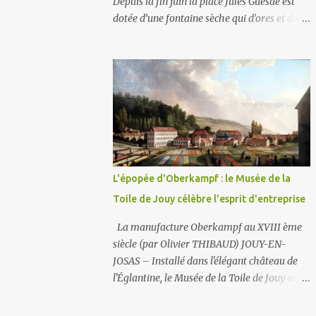
Depuis la fin juin la place Jules Guesde est
dotée d’une fontaine sèche qui d’ores et déjà
fait le bonheur des enfants (et des plus
grands) ! La fontaine sèche se caractérise par
l'absence de bassin extérieur. Lorsqu'elle est
arrêtée la fontaine sèche n'est pas visible et
peut constituer un espace piétonnier à part
entière, voire en fonctionnement, une aire de
jeux aquatiques pour les petits et les grands.
En ce qui concerne son alimentation en eau,
il faut savoir que la ville comporte deux
L'épopée d'Oberkampf : le Musée de la
réseaux : un d’ eau potable pour la
Toile de Jouy célèbre l'esprit d'entreprise
consommation des humains et un d’ eau non
potable (1) pour l'arrosage des jardins et la
La manufacture Oberkampf au XVIII ème
voirie. C'est le second (non potable donc) qui
siècle (par Olivier THIBAUD) JOUY-EN-
est ici utilisé . La fontaine fonctionne en
JOSAS – Installé dans l'élégant château de
circuit fermé : sa consommation en eau est
l'Églantine, le Musée de la Toile de Jouy ne se
donc très faible . Par contre les potaches du
contente pas de présenter des étoffes : il
lycée ne manqueront pas un jour d'y
raconte l'histoire d'une véritable épopée