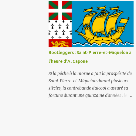
déverser du liquide vaisselle ou de la lessi...
industrielle et sociale, celle de Christophe-
Philippe Oberkampf, homme entreprenant
dont l'œuvre a marqué durablement la
France post-révolutionnaire. Ce lieu, créé en
1977 et abrité par le château depuis 1991, est
la mémoire vivante de la manufacture qui fit
la gloire de Jouy-en-Josas, choisie au XVIIIe
Bootleggers : Saint-Pierre-et-Miquelon à
siècle pour la qualité de l'eau de la Bièvre et
l’heure d’Al Capone
sa proximité stratégique avec Versailles. La
Toile de Jouy : l'imprimé qui démocratisa le
Si la pêche à la morue a fait la prospérité de
luxe La Toile de Jouy est d'abord une
Saint-Pierre-et-Miquelon durant plusieurs
révolution textile. Abordable, durable et
siècles, la contrebande d'alcool a assuré sa
résistante, elle a permis aux femmes de
fortune durant une quinzaine d'années : les
toutes conditions, y compris modestes,
années de la Prohibition . « Bootlegger » est
d'accéder à de jolis tissus à motifs. Elle
un terme américain qui signifie « l’homme
imitait les coûteuses cotonnades importées
qui cache une bouteille dans sa botte » et
d'Asie, rendant ain...
désigne un contrebandier d'alcool. Apparu
pendant la guerre de Sécession, le terme est