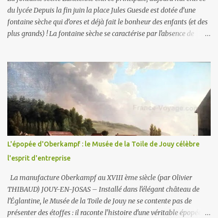
du lycée Depuis la fin juin la place Jules Guesde est dotée d’une
fontaine sèche qui d’ores et déjà fait le bonheur des enfants (et des
plus grands) ! La fontaine sèche se caractérise par l'absence de
bassin extérieur. Lorsqu'elle est arrêtée la fontaine sèche n'est pas
visible et peut constituer un espace piétonnier à part entière, voire
en fonctionnement, une aire de jeux aquatiques pour les petits et
les grands. En ce qui concerne son alimentation en eau, il faut
savoir que la ville comporte deux réseaux : un d’ eau potable pour
la consommation des humains et un d’ eau non potable (1) pour
l'arrosage des jardins et la voirie. C'est le second (non potable donc)
qui est ici utilisé . La fontaine fonctionne en circuit fermé : sa
consommation en eau est donc très faible . Par contre les potaches
L'épopée d'Oberkampf : le Musée de la Toile de Jouy célèbre
du lycée ne manqueront pas un jour d'y déverser du liquide
l'esprit d'entreprise
vaisselle ou de la lessi...
La manufacture Oberkampf au XVIII ème siècle (par Olivier
THIBAUD) JOUY-EN-JOSAS – Installé dans l'élégant château de
l'Églantine, le Musée de la Toile de Jouy ne se contente pas de
présenter des étoffes : il raconte l'histoire d'une véritable épopée