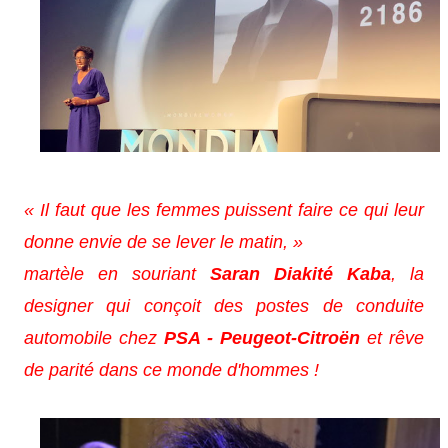
« Il faut que les femmes puissent faire ce qui leur
donne envie de se lever le matin, »
martèle en souriant
Saran Diakité Kaba
, la
designer qui conçoit des postes de conduite
automobile chez
PSA - Peugeot-Citroën
et rêve
de parité dans ce monde d'hommes !