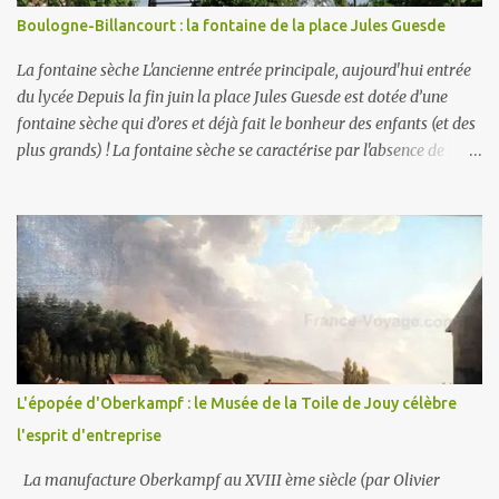
Boulogne-Billancourt : la fontaine de la place Jules Guesde
La fontaine sèche L'ancienne entrée principale, aujourd'hui entrée
du lycée Depuis la fin juin la place Jules Guesde est dotée d’une
fontaine sèche qui d’ores et déjà fait le bonheur des enfants (et des
plus grands) ! La fontaine sèche se caractérise par l'absence de
bassin extérieur. Lorsqu'elle est arrêtée la fontaine sèche n'est pas
visible et peut constituer un espace piétonnier à part entière, voire
en fonctionnement, une aire de jeux aquatiques pour les petits et
les grands. En ce qui concerne son alimentation en eau, il faut
savoir que la ville comporte deux réseaux : un d’ eau potable pour
la consommation des humains et un d’ eau non potable (1) pour
l'arrosage des jardins et la voirie. C'est le second (non potable donc)
qui est ici utilisé . La fontaine fonctionne en circuit fermé : sa
consommation en eau est donc très faible . Par contre les potaches
L'épopée d'Oberkampf : le Musée de la Toile de Jouy célèbre
du lycée ne manqueront pas un jour d'y déverser du liquide
l'esprit d'entreprise
vaisselle ou de la lessi...
La manufacture Oberkampf au XVIII ème siècle (par Olivier