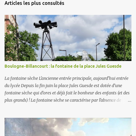
Articles les plus consultés
Boulogne-Billancourt : la fontaine de la place Jules Guesde
La fontaine sèche L'ancienne entrée principale, aujourd'hui entrée
du lycée Depuis la fin juin la place Jules Guesde est dotée d’une
fontaine sèche qui d’ores et déjà fait le bonheur des enfants (et des
plus grands) ! La fontaine sèche se caractérise par l'absence de
bassin extérieur. Lorsqu'elle est arrêtée la fontaine sèche n'est pas
visible et peut constituer un espace piétonnier à part entière, voire
en fonctionnement, une aire de jeux aquatiques pour les petits et
les grands. En ce qui concerne son alimentation en eau, il faut