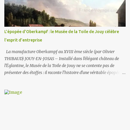
savoir que la ville comporte deux réseaux : un d’ eau potable pour
la consommation des humains et un d’ eau non potable (1) pour
l'arrosage des jardins et la voirie. C'est le second (non potable donc)
qui est ici utilisé . La fontaine fonctionne en circuit fermé : sa
consommation en eau est donc très faible . Par contre les potaches
L'épopée d'Oberkampf : le Musée de la Toile de Jouy célèbre
du lycée ne manqueront pas un jour d'y déverser du liquide
l'esprit d'entreprise
vaisselle ou de la lessi...
La manufacture Oberkampf au XVIII ème siècle (par Olivier
THIBAUD) JOUY-EN-JOSAS – Installé dans l'élégant château de
l'Églantine, le Musée de la Toile de Jouy ne se contente pas de
présenter des étoffes : il raconte l'histoire d'une véritable épopée
industrielle et sociale, celle de Christophe-Philippe Oberkampf,
homme entreprenant dont l'œuvre a marqué durablement la
France post-révolutionnaire. Ce lieu, créé en 1977 et abrité par le
château depuis 1991, est la mémoire vivante de la manufacture qui
fit la gloire de Jouy-en-Josas, choisie au XVIIIe siècle pour la
qualité de l'eau de la Bièvre et sa proximité stratégique avec
Versailles. La Toile de Jouy : l'imprimé qui démocratisa le luxe La
Toile de Jouy est d'abord une révolution textile. Abordable, durable