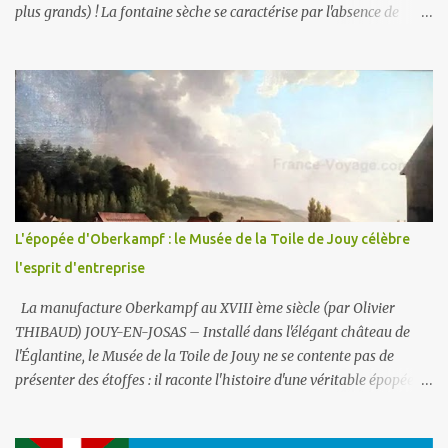
plus grands) ! La fontaine sèche se caractérise par l'absence de
bassin extérieur. Lorsqu'elle est arrêtée la fontaine sèche n'est pas
visible et peut constituer un espace piétonnier à part entière, voire
en fonctionnement, une aire de jeux aquatiques pour les petits et
les grands. En ce qui concerne son alimentation en eau, il faut
savoir que la ville comporte deux réseaux : un d’ eau potable pour
la consommation des humains et un d’ eau non potable (1) pour
l'arrosage des jardins et la voirie. C'est le second (non potable donc)
qui est ici utilisé . La fontaine fonctionne en circuit fermé : sa
consommation en eau est donc très faible . Par contre les potaches
L'épopée d'Oberkampf : le Musée de la Toile de Jouy célèbre
du lycée ne manqueront pas un jour d'y déverser du liquide
l'esprit d'entreprise
vaisselle ou de la lessi...
La manufacture Oberkampf au XVIII ème siècle (par Olivier
THIBAUD) JOUY-EN-JOSAS – Installé dans l'élégant château de
l'Églantine, le Musée de la Toile de Jouy ne se contente pas de
présenter des étoffes : il raconte l'histoire d'une véritable épopée
industrielle et sociale, celle de Christophe-Philippe Oberkampf,
homme entreprenant dont l'œuvre a marqué durablement la