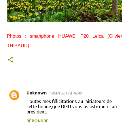
Photos : smartphone HUAWEI P20 Leica (Olivier
THIBAUD)
Unknown
7 mars 2019 à 18:49
C
Toutes mes félicitations au initiateurs de
o
cette bonne,que DIEU vous assiste.merci au
président.
m
m
RÉPONDRE
e