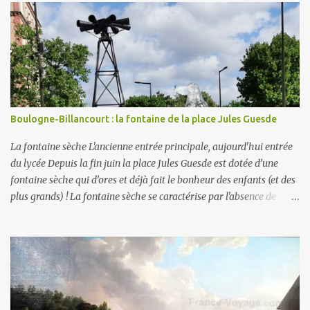
Boulogne-Billancourt : la fontaine de la place Jules Guesde
La fontaine sèche L'ancienne entrée principale, aujourd'hui entrée
du lycée Depuis la fin juin la place Jules Guesde est dotée d’une
fontaine sèche qui d’ores et déjà fait le bonheur des enfants (et des
plus grands) ! La fontaine sèche se caractérise par l'absence de
bassin extérieur. Lorsqu'elle est arrêtée la fontaine sèche n'est pas
visible et peut constituer un espace piétonnier à part entière, voire
en fonctionnement, une aire de jeux aquatiques pour les petits et
les grands. En ce qui concerne son alimentation en eau, il faut
savoir que la ville comporte deux réseaux : un d’ eau potable pour
la consommation des humains et un d’ eau non potable (1) pour