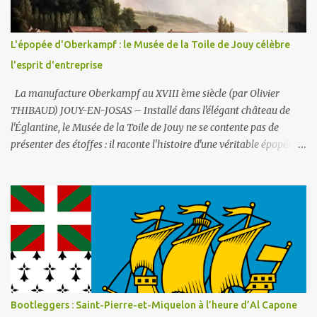
l'arrosage des jardins et la voirie. C'est le second (non potable donc)
qui est ici utilisé . La fontaine fonctionne en circuit fermé : sa
consommation en eau est donc très faible . Par contre les potaches
L'épopée d'Oberkampf : le Musée de la Toile de Jouy célèbre
du lycée ne manqueront pas un jour d'y déverser du liquide
l'esprit d'entreprise
vaisselle ou de la lessi...
La manufacture Oberkampf au XVIII ème siècle (par Olivier
THIBAUD) JOUY-EN-JOSAS – Installé dans l'élégant château de
l'Églantine, le Musée de la Toile de Jouy ne se contente pas de
présenter des étoffes : il raconte l'histoire d'une véritable épopée
industrielle et sociale, celle de Christophe-Philippe Oberkampf,
homme entreprenant dont l'œuvre a marqué durablement la
France post-révolutionnaire. Ce lieu, créé en 1977 et abrité par le
château depuis 1991, est la mémoire vivante de la manufacture qui
fit la gloire de Jouy-en-Josas, choisie au XVIIIe siècle pour la
qualité de l'eau de la Bièvre et sa proximité stratégique avec
Versailles. La Toile de Jouy : l'imprimé qui démocratisa le luxe La
Toile de Jouy est d'abord une révolution textile. Abordable, durable
et résistante, elle a permis aux femmes de toutes conditions, y
Bootleggers : Saint-Pierre-et-Miquelon à l’heure d’Al Capone
compris modestes, d'accéder à de jolis tissus à motifs. Elle imitait